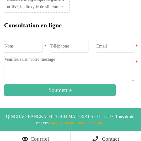
utilisé, le dioxyde de silicium est
également un excipient
pharmaceutique très utile dans le
Consultation en ligne
domaine pharmaceutique. La
formule structurelle de l'excipient
silice mSiO2-nH2O est une
poudre blanche d'une bonne
fluidité, d'une grande pureté et
non polluante. Elle présente les
caractéristiques suivantes : petite
taille des particules, grande
Soumettre
surface spécifique et nombreux
pores. En même temps, le groupe
hydroxyle de silicium réparti sur
la surface lui confère une bonne
QINGDAO BANGKAI HI-TECH MATERIALS CO., LTD. Tous droits
performance d'adsorption. L'ajout
réservés
Support technique par Hikingic.
d'excipients pharmaceutiques à
base de silice peut améliorer


Courriel
Contact