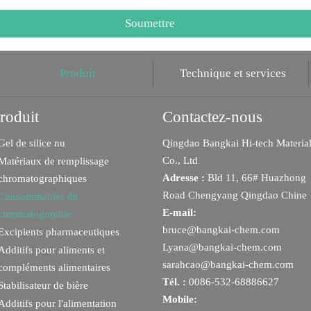
Soumettre
Produit
Technique et services
roduit
Contactez-nous
Gel de silice nu
Qingdao Bangkai Hi-tech Materia
Co., Ltd
Matériaux de remplissage
Adresse :
Bld 11, 66# Huazhong
chromatographiques
Road Chengyang Qingdao Chine
Consommables de
E-mail:
chromatographie
bruce@bangkai-chem.com
Excipients pharmaceutiques
Lyana@bangkai-chem.com
Additifs pour aliments et
sarahcao@bangkai-chem.com
compléments alimentaires
Tél. :
0086-532-68886627
Stabilisateur de bière
Mobile:
Additifs pour l'alimentation