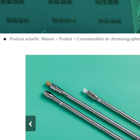
Position actuelle:
Maison
>
Produit
>
Consommables de chromatographie

‹