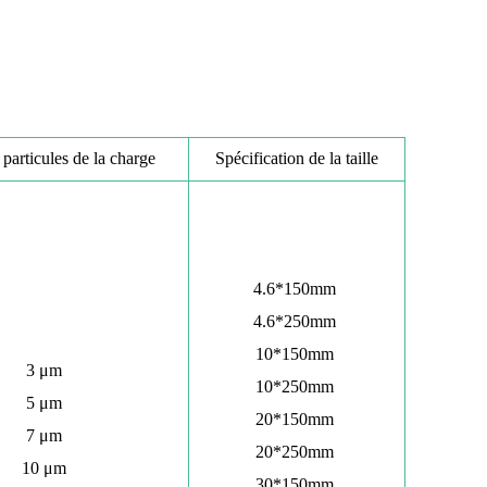
 particules de la charge
Spécification de la taille
4.6*150mm
4.6*250mm
10*150mm
3 μm
10*250mm
5 μm
20*150mm
7 μm
20*250mm
10 μm
30*150mm