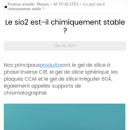
Position actuelle:
Maison
>
ACTUALITÉS
>
Le sio2 est-il

chimiquement stable ?
Le sio2 est-il chimiquement stable
?
Dec 30, 2021
Nos principaux
produits
sont le gel de silice à
phase inverse C18, le gel de silice sphérique, les
plaques CCM et le gel de silice irrégulier 60Å,
également appelés supports de
chromatographie.