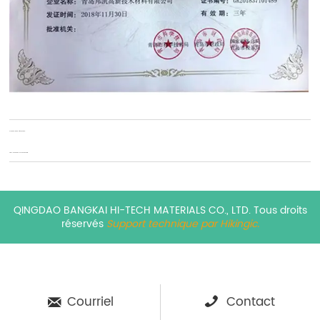
Previous:
Base d'innovation
Next:
Exposition professionnelle
QINGDAO BANGKAI HI-TECH MATERIALS CO., LTD. Tous droits
réservés
Support technique par Hikingic.
Courriel
Contact

