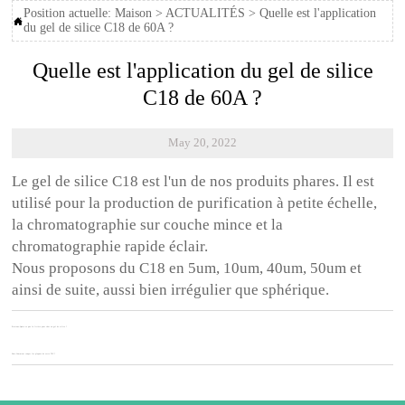
Position actuelle:
Maison
>
ACTUALITÉS
>
Quelle est l'application

du gel de silice C18 de 60A ?
Quelle est l'application du gel de silice
C18 de 60A ?
May 20, 2022
Le gel de silice C18 est l'un de nos produits phares. Il est
utilisé pour la production de purification à petite échelle,
la chromatographie sur couche mince et la
chromatographie rapide éclair.
Nous proposons du C18 en 5um, 10um, 40um, 50um et
ainsi de suite, aussi bien irrégulier que sphérique.
Previous:
Qu'est-ce que la litière pour chat en gel de silice ?
Next:
Comment couper les plaques de verre TLC ?