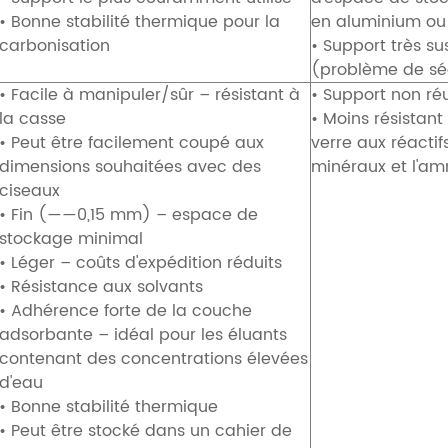
• Bonne stabilité thermique pour la
en aluminium ou
carbonisation
• Support très su
(problème de séc
• Facile à manipuler/sûr – résistant à
• Support non réu
la casse
• Moins résistan
• Peut être facilement coupé aux
verre aux réactif
dimensions souhaitées avec des
minéraux et l'a
ciseaux
• Fin (——0,15 mm) – espace de
stockage minimal
• Léger – coûts d'expédition réduits
• Résistance aux solvants
• Adhérence forte de la couche
adsorbante – idéal pour les éluants
contenant des concentrations élevées
d'eau
• Bonne stabilité thermique
• Peut être stocké dans un cahier de