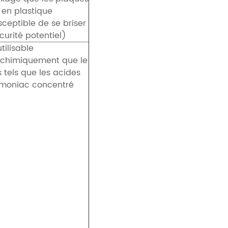
 en plastique
sceptible de se briser
urité potentiel)
tilisable
t chimiquement que le
s tels que les acides
mmoniac concentré