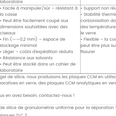
laboratoire
• Facile à manipuler/sûr – résistant à
• Support non réu
la casse
• Stabilité therm
• Peut être facilement coupé aux
carbonisation doi
dimensions souhaitées avec des
des température
ciseaux
le verre
• Fin (——0,2 mm) – espace de
• Flexible – la 
stockage minimal
peut être plus s
• Léger – coûts d'expédition réduits
fissurer
• Résistance aux solvants
• Peut être stocké dans un cahier de
laboratoire
gel de silice, nous produisons les plaques CCM en utilisa
ratives en verre, des plaques CCM analytiques en ver
vous en avez besoin, contactez-nous !
l de silice de granulométrie uniforme pour la séparation 
plaques TLC ?