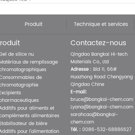
Produit
Technique et services
roduit
Contactez-nous
Gel de silice nu
Qingdao Bangkai Hi-tech
Materials Co., Ltd
Matériaux de remplissage
Adresse :
Bld 11, 66#
chromatographiques
Huazhong Road Chengyang
Consommables de
Qingdao Chine
chromatographie
E-mail:
Excipients
bruce@bangkai-chem.com
pharmaceutiques
Lyana@bangkai-chem.com
Additifs pour aliments et
sarahcao@bangkai-
compléments alimentaires
chem.com
Stabilisateur de bière
Tél. :
0086-532-68886627
Additifs pour l'alimentation