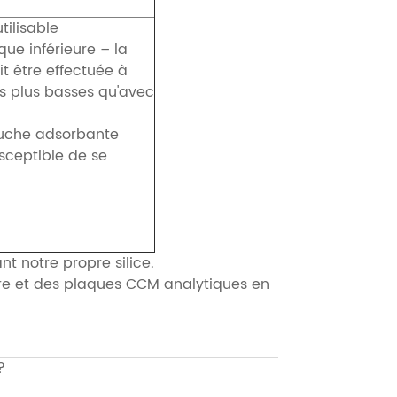
tilisable
ique inférieure – la
t être effectuée à
s plus basses qu'avec
couche adsorbante
usceptible de se
nt notre propre silice.
re et des plaques CCM analytiques en
?