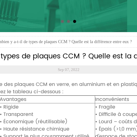
bien y a-t-il de types de plaques CCM ? Quelle est la différence entre eux ?
types de plaques CCM ? Quelle est la d
Sep 07, 2022
iste des plaques CCM en verre, en aluminium et en plasti
tez le tableau ci-dessous :
Avantages
Inconvénients
• Rigide
• Fragile
• Transparent
• Difficile à coup
• Économique (réutilisable)
• Lourd – coûts 
• Haute résistance chimique
• Épais (>1,0 mm)
• Support le plus couramment utilisé
d'espace de sto