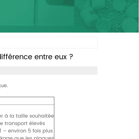
ifférence entre eux ?
que.
er à la taille souhaitée
de transport élevés
 – environ 5 fois plus
ckage que les plaques