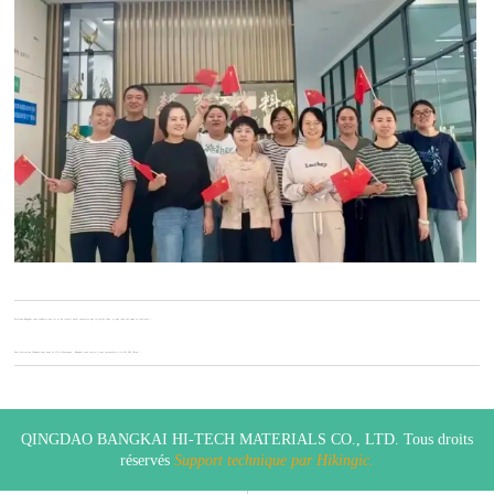
Previous:
Bangkai vous souhaite une vie et un travail aussi complets que la pleine lune, et que tous vos vœux se réalisent !
Next:
Invitation | Rendez-vous dans la Ville Montagne : Bangkai vous invite à vous rassembler à la 93e API China !
QINGDAO BANGKAI HI-TECH MATERIALS CO., LTD. Tous droits
réservés
Support technique par Hikingic.