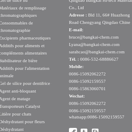
Gel de silice nu
Qingdao Bangkai Hi-tech Materia
Co., Ltd
Matériaux de remplissage
Adresse :
Bld 11, 66# Huazhong
chromatographiques
Road Chengyang Qingdao Chine
Consommables de
E-mail:
chromatographie
bruce@bangkai-chem.com
Excipients pharmaceutiques
Lyana@bangkai-chem.com
Additifs pour aliments et
sarahcao@bangkai-chem.com
compléments alimentaires
Tél. :
0086-532-68886627
Stabilisateur de bière
Mobile:
Additifs pour l'alimentation
0086-15092062272
animale
0086-15092159557
Gel de silice pour dentifrice
0086-15863060701
Agent anti-bloquant
Wechat:
Agent de matage
0086-15092062272
Transporteurs Catalyst
0086-15092159557
Litière pour chats
whatsapp:0086-15092159557
Déshydratant pour fleurs
Déshydratant