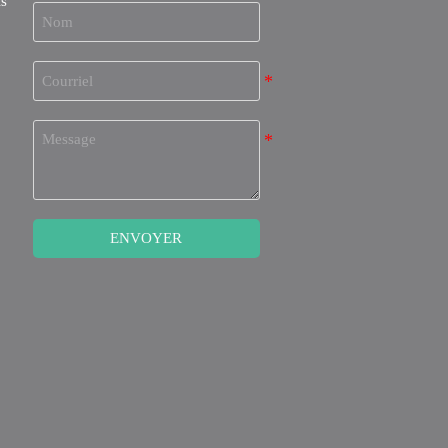
ls
ENVOYER