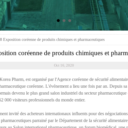
8 Exposition coréenne de produits chimiques et pharmaceutiques
sition coréenne de produits chimiques et pharm
Oct 16, 2020
orea Pharm, est organisé par l'Agence coréenne de sécurité alimentaire 
e pharmaceutique coréenne. L'événement a lieu une fois par an. Depuis s
ormais devenu le plus grand salon industriel du secteur pharmaceutique
e 62 000 visiteurs professionnels du monde entier.
invité des acheteurs internationaux influents pour des négociations d
es pharmaceutiques parrainé par le Département de la sécurité alimentai
urs au Salon international pharmaceutique, un forum biomédical, une r